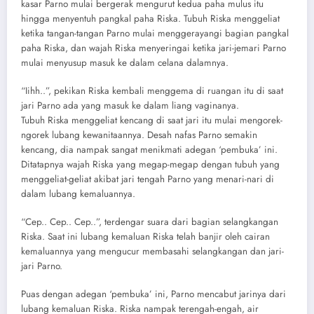
kasar Parno mulai bergerak mengurut kedua paha mulus itu
hingga menyentuh pangkal paha Riska. Tubuh Riska menggeliat
ketika tangan-tangan Parno mulai menggerayangi bagian pangkal
paha Riska, dan wajah Riska menyeringai ketika jari-jemari Parno
mulai menyusup masuk ke dalam celana dalamnya.
“Iihh..”, pekikan Riska kembali menggema di ruangan itu di saat
jari Parno ada yang masuk ke dalam liang vaginanya.
Tubuh Riska menggeliat kencang di saat jari itu mulai mengorek-
ngorek lubang kewanitaannya. Desah nafas Parno semakin
kencang, dia nampak sangat menikmati adegan ‘pembuka’ ini.
Ditatapnya wajah Riska yang megap-megap dengan tubuh yang
menggeliat-geliat akibat jari tengah Parno yang menari-nari di
dalam lubang kemaluannya.
“Cep.. Cep.. Cep..”, terdengar suara dari bagian selangkangan
Riska. Saat ini lubang kemaluan Riska telah banjir oleh cairan
kemaluannya yang mengucur membasahi selangkangan dan jari-
jari Parno.
Puas dengan adegan ‘pembuka’ ini, Parno mencabut jarinya dari
lubang kemaluan Riska. Riska nampak terengah-engah, air