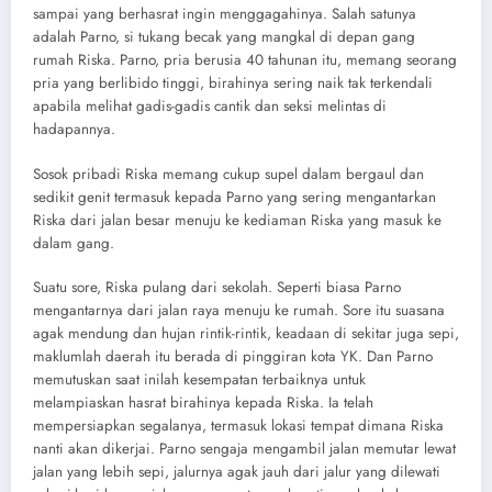
sampai yang berhasrat ingin menggagahinya. Salah satunya
adalah Parno, si tukang becak yang mangkal di depan gang
rumah Riska. Parno, pria berusia 40 tahunan itu, memang seorang
pria yang berlibido tinggi, birahinya sering naik tak terkendali
apabila melihat gadis-gadis cantik dan seksi melintas di
hadapannya.
Sosok pribadi Riska memang cukup supel dalam bergaul dan
sedikit genit termasuk kepada Parno yang sering mengantarkan
Riska dari jalan besar menuju ke kediaman Riska yang masuk ke
dalam gang.
Suatu sore, Riska pulang dari sekolah. Seperti biasa Parno
mengantarnya dari jalan raya menuju ke rumah. Sore itu suasana
agak mendung dan hujan rintik-rintik, keadaan di sekitar juga sepi,
maklumlah daerah itu berada di pinggiran kota YK. Dan Parno
memutuskan saat inilah kesempatan terbaiknya untuk
melampiaskan hasrat birahinya kepada Riska. Ia telah
mempersiapkan segalanya, termasuk lokasi tempat dimana Riska
nanti akan dikerjai. Parno sengaja mengambil jalan memutar lewat
jalan yang lebih sepi, jalurnya agak jauh dari jalur yang dilewati