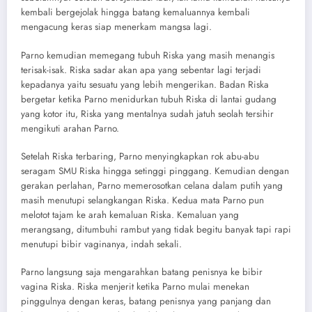
kembali bergejolak hingga batang kemaluannya kembali
mengacung keras siap menerkam mangsa lagi.
Parno kemudian memegang tubuh Riska yang masih menangis
terisak-isak. Riska sadar akan apa yang sebentar lagi terjadi
kepadanya yaitu sesuatu yang lebih mengerikan. Badan Riska
bergetar ketika Parno menidurkan tubuh Riska di lantai gudang
yang kotor itu, Riska yang mentalnya sudah jatuh seolah tersihir
mengikuti arahan Parno.
Setelah Riska terbaring, Parno menyingkapkan rok abu-abu
seragam SMU Riska hingga setinggi pinggang. Kemudian dengan
gerakan perlahan, Parno memerosotkan celana dalam putih yang
masih menutupi selangkangan Riska. Kedua mata Parno pun
melotot tajam ke arah kemaluan Riska. Kemaluan yang
merangsang, ditumbuhi rambut yang tidak begitu banyak tapi rapi
menutupi bibir vaginanya, indah sekali.
Parno langsung saja mengarahkan batang penisnya ke bibir
vagina Riska. Riska menjerit ketika Parno mulai menekan
pinggulnya dengan keras, batang penisnya yang panjang dan