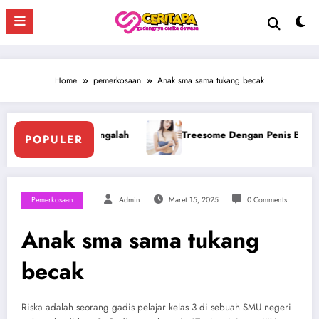
Skip
to
content
Home
pemerkosaan
Anak sma sama tukang becak
esome Dengan Penis Besar Pegawai Hotel
Ngentot Bersama
POPULER
Pemerkosaan
Admin
Maret 15, 2025
0 Comments
Anak sma sama tukang
becak
Riska adalah seorang gadis pelajar kelas 3 di sebuah SMU negeri