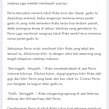
matanya juga meleleh membasahi pipinya.
Parno kemudian menarik tubuh Riska turun dari becak, gadis itu
dipeluknya erat-erat, kedua tangannya meremas-remas pantat
gadis itu yang sintal sementara Riska hanya bisa terdiam pasrah,
detak jantungnya terasa di sekujur tubuhnya yang gemetaran itu.
Parno juga menikmati wanginya tubuh Riska sambil terus meremas
remas pantat gadis itu.
Selanjutnya Parno mulai menikmati bibir Riska yang tebal dan
sensual itu, dikulumnya bibir itu dengan rakus bak seseorang yang
tengah kelaparan melahap makanan.
“Eemmgghh.. Mmpphh..”, Riska mendesah-desah di saat Parno
melumat bibirnya. Dikulum-kulum, digigit-gigitnya bibir Riska oleh
gigi dan bibir Parno yang kasar dan bau rokok itu. Ciuman Parno
pun bergeser ke bagian leher gadis itu.
“Oohh.. Eenngghh..”, Riska mengerang-ngerang di saat lehernya
dikecup dan dihisap-hisap oleh Parno.
Cengkeraman Parno di tubuh Riska cukup kuat sehingga membuat