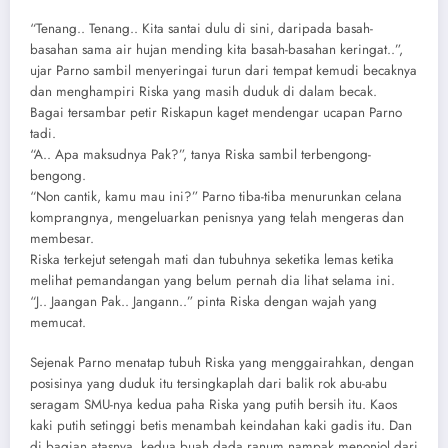
“Tenang.. Tenang.. Kita santai dulu di sini, daripada basah-
basahan sama air hujan mending kita basah-basahan keringat..”,
ujar Parno sambil menyeringai turun dari tempat kemudi becaknya
dan menghampiri Riska yang masih duduk di dalam becak.
Bagai tersambar petir Riskapun kaget mendengar ucapan Parno
tadi.
“A.. Apa maksudnya Pak?”, tanya Riska sambil terbengong-
bengong.
“Non cantik, kamu mau ini?” Parno tiba-tiba menurunkan celana
komprangnya, mengeluarkan penisnya yang telah mengeras dan
membesar.
Riska terkejut setengah mati dan tubuhnya seketika lemas ketika
melihat pemandangan yang belum pernah dia lihat selama ini.
“J.. Jaangan Pak.. Jangann..” pinta Riska dengan wajah yang
memucat.
Sejenak Parno menatap tubuh Riska yang menggairahkan, dengan
posisinya yang duduk itu tersingkaplah dari balik rok abu-abu
seragam SMU-nya kedua paha Riska yang putih bersih itu. Kaos
kaki putih setinggi betis menambah keindahan kaki gadis itu. Dan
di bagian atasnya, kedua buah dada ranum nampak menonjol dari