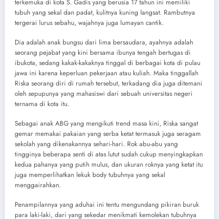
terkemuka di kota S. Gadis yang berusia 17 tahun ini memiliki
tubuh yang sekal dan padat, kulitnya kuning langsat. Rambutnya
tergerai lurus sebahu, wajahnya juga lumayan cantik.
Dia adalah anak bungsu dari lima bersaudara, ayahnya adalah
seorang pejabat yang kini bersama ibunya tengah bertugas di
ibukota, sedang kakak-kakaknya tinggal di berbagai kota di pulau
jawa ini karena keperluan pekerjaan atau kuliah. Maka tinggallah
Riska seorang diri di rumah tersebut, terkadang dia juga ditemani
oleh sepupunya yang mahasiswi dari sebuah universitas negeri
ternama di kota itu.
Sebagai anak ABG yang mengikuti trend masa kini, Riska sangat
gemar memakai pakaian yang serba ketat termasuk juga seragam
sekolah yang dikenakannya sehari-hari. Rok abu-abu yang
tingginya beberapa senti di atas lutut sudah cukup menyingkapkan
kedua pahanya yang putih mulus, dan ukuran roknya yang ketat itu
juga memperlihatkan lekuk body tubuhnya yang sekal
menggairahkan.
Penampilannya yang aduhai ini tentu mengundang pikiran buruk
para laki-laki, dari yang sekedar menikmati kemolekan tubuhnya