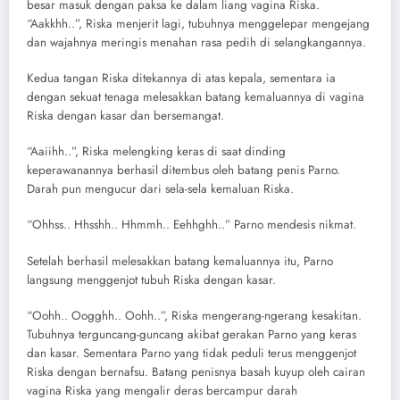
besar masuk dengan paksa ke dalam liang vagina Riska.
“Aakkhh..”, Riska menjerit lagi, tubuhnya menggelepar mengejang
dan wajahnya meringis menahan rasa pedih di selangkangannya.
Kedua tangan Riska ditekannya di atas kepala, sementara ia
dengan sekuat tenaga melesakkan batang kemaluannya di vagina
Riska dengan kasar dan bersemangat.
“Aaiihh..”, Riska melengking keras di saat dinding
keperawanannya berhasil ditembus oleh batang penis Parno.
Darah pun mengucur dari sela-sela kemaluan Riska.
“Ohhss.. Hhsshh.. Hhmmh.. Eehhghh..” Parno mendesis nikmat.
Setelah berhasil melesakkan batang kemaluannya itu, Parno
langsung menggenjot tubuh Riska dengan kasar.
“Oohh.. Oogghh.. Oohh..”, Riska mengerang-ngerang kesakitan.
Tubuhnya terguncang-guncang akibat gerakan Parno yang keras
dan kasar. Sementara Parno yang tidak peduli terus menggenjot
Riska dengan bernafsu. Batang penisnya basah kuyup oleh cairan
vagina Riska yang mengalir deras bercampur darah