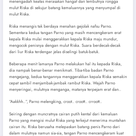
menengadah keatas merasakan hangat dan lembutnya rongga
mulut Riska di sekujur batang kemaluannya yang menyumpal di
mulut Riska.
Riska menangis tak berdaya menahan gejolak nafsu Parno.
Sementara kedua tangan Parno yang masih mencengkeram erat
kepala Riska mulai menggerakkan kepala Riska maju mundur,
mengocok penisnya dengan mulut Riska. Suara berdecak-decak
dari liur Riska terdengar jelas diselingi batuk-batuk.
Beberapa menit lamanya Parno melakukan hal itu kepada Riska,
dia nampak benar-benar menikmati. Tiba-tiba badan Parno
mengejang, kedua tangannya menggerakkan kepala Riska semakin
cepat sambil menjambak-jambak rambut Riska. Wajah Parno
menyeringai, mulutnya menganga, matanya terpejam erat dan..
“Aakkhh..”, Parno melengking, croot.. croott.. crroott..
Seiring dengan muncratnya cairan putih kental dari kemaluan
Parno yang mengisi mulut Riska yang terkejut menerima muntahan
cairan itu. Riska berusaha melepaskan batang penis Parno dari
dalam mulutnya namun sia-sia, tangan Parno mencengkeram kuat