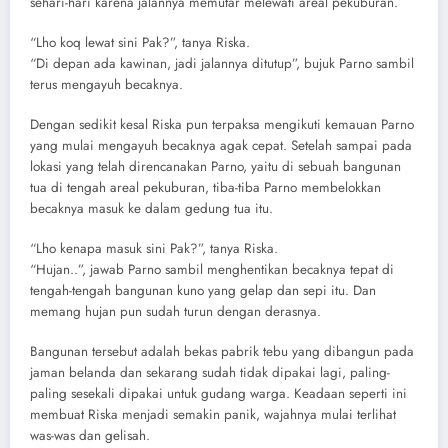
sehari-hari karena jalannya memutar melewati areal pekuburan.
“Lho koq lewat sini Pak?”, tanya Riska.
“Di depan ada kawinan, jadi jalannya ditutup”, bujuk Parno sambil
terus mengayuh becaknya.
Dengan sedikit kesal Riska pun terpaksa mengikuti kemauan Parno
yang mulai mengayuh becaknya agak cepat. Setelah sampai pada
lokasi yang telah direncanakan Parno, yaitu di sebuah bangunan
tua di tengah areal pekuburan, tiba-tiba Parno membelokkan
becaknya masuk ke dalam gedung tua itu.
“Lho kenapa masuk sini Pak?”, tanya Riska.
“Hujan..”, jawab Parno sambil menghentikan becaknya tepat di
tengah-tengah bangunan kuno yang gelap dan sepi itu. Dan
memang hujan pun sudah turun dengan derasnya.
Bangunan tersebut adalah bekas pabrik tebu yang dibangun pada
jaman belanda dan sekarang sudah tidak dipakai lagi, paling-
paling sesekali dipakai untuk gudang warga. Keadaan seperti ini
membuat Riska menjadi semakin panik, wajahnya mulai terlihat
was-was dan gelisah.