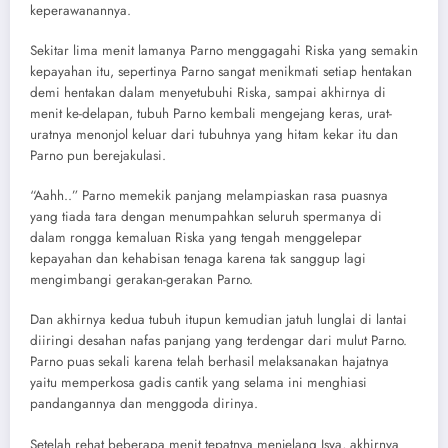
keperawanannya.
Sekitar lima menit lamanya Parno menggagahi Riska yang semakin
kepayahan itu, sepertinya Parno sangat menikmati setiap hentakan
demi hentakan dalam menyetubuhi Riska, sampai akhirnya di
menit ke-delapan, tubuh Parno kembali mengejang keras, urat-
uratnya menonjol keluar dari tubuhnya yang hitam kekar itu dan
Parno pun berejakulasi.
“Aahh..” Parno memekik panjang melampiaskan rasa puasnya
yang tiada tara dengan menumpahkan seluruh spermanya di
dalam rongga kemaluan Riska yang tengah menggelepar
kepayahan dan kehabisan tenaga karena tak sanggup lagi
mengimbangi gerakan-gerakan Parno.
Dan akhirnya kedua tubuh itupun kemudian jatuh lunglai di lantai
diiringi desahan nafas panjang yang terdengar dari mulut Parno.
Parno puas sekali karena telah berhasil melaksanakan hajatnya
yaitu memperkosa gadis cantik yang selama ini menghiasi
pandangannya dan menggoda dirinya.
Setelah rehat beberapa menit tepatnya menjelang Isya, akhirnya