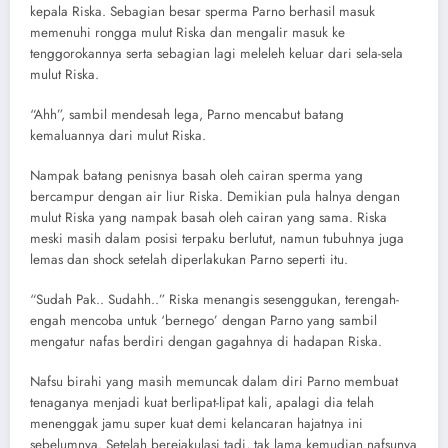
kepala Riska. Sebagian besar sperma Parno berhasil masuk
memenuhi rongga mulut Riska dan mengalir masuk ke
tenggorokannya serta sebagian lagi meleleh keluar dari sela-sela
mulut Riska.
“Ahh”, sambil mendesah lega, Parno mencabut batang
kemaluannya dari mulut Riska.
Nampak batang penisnya basah oleh cairan sperma yang
bercampur dengan air liur Riska. Demikian pula halnya dengan
mulut Riska yang nampak basah oleh cairan yang sama. Riska
meski masih dalam posisi terpaku berlutut, namun tubuhnya juga
lemas dan shock setelah diperlakukan Parno seperti itu.
“Sudah Pak.. Sudahh..” Riska menangis sesenggukan, terengah-
engah mencoba untuk ‘bernego’ dengan Parno yang sambil
mengatur nafas berdiri dengan gagahnya di hadapan Riska.
Nafsu birahi yang masih memuncak dalam diri Parno membuat
tenaganya menjadi kuat berlipat-lipat kali, apalagi dia telah
menenggak jamu super kuat demi kelancaran hajatnya ini
sebelumnya. Setelah berejakulasi tadi, tak lama kemudian nafsunya