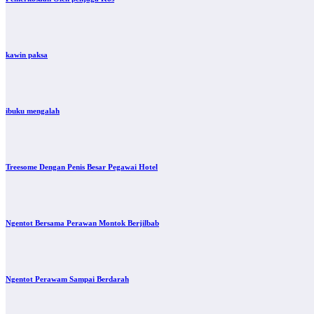
kawin paksa
ibuku mengalah
Treesome Dengan Penis Besar Pegawai Hotel
Ngentot Bersama Perawan Montok Berjilbab
Ngentot Perawam Sampai Berdarah