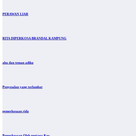
PERAWAN LIAR
RITA DIPERKOSA BRANDAL KAMPUNG
aku dan teman adiku
Penyesalan yang terlambat
pemerkosaan rida
Pemerkosaan Oleh penjaga Kos