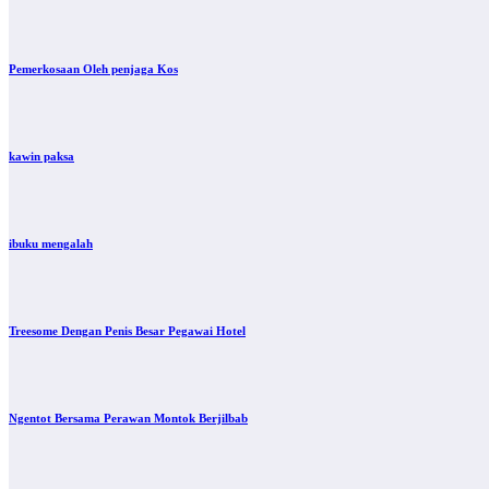
Pemerkosaan Oleh penjaga Kos
kawin paksa
ibuku mengalah
Treesome Dengan Penis Besar Pegawai Hotel
Ngentot Bersama Perawan Montok Berjilbab