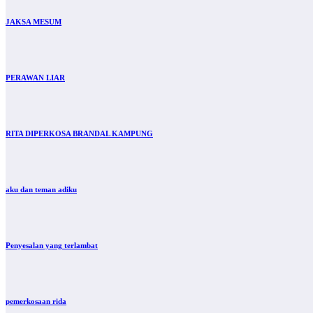
JAKSA MESUM
PERAWAN LIAR
RITA DIPERKOSA BRANDAL KAMPUNG
aku dan teman adiku
Penyesalan yang terlambat
pemerkosaan rida