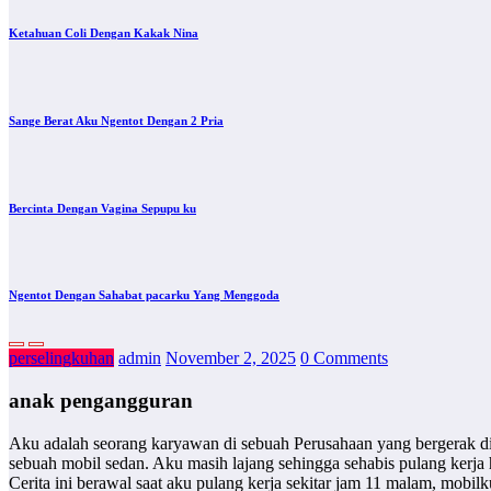
Ketahuan Coli Dengan Kakak Nina
Sange Berat Aku Ngentot Dengan 2 Pria
Bercinta Dengan Vagina Sepupu ku
Ngentot Dengan Sahabat pacarku Yang Menggoda
perselingkuhan
admin
November 2, 2025
0 Comments
anak pengangguran
Aku adalah seorang karyawan di sebuah Perusahaan yang bergerak di
sebuah mobil sedan. Aku masih lajang sehingga sehabis pulang kerja h
Cerita ini berawal saat aku pulang kerja sekitar jam 11 malam, mob