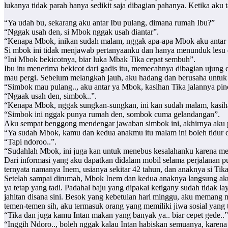
lukanya tidak parah hanya sedikit saja dibagian pahanya. Ketika aku 
“Ya udah bu, sekarang aku antar Ibu pulang, dimana rumah Ibu?”
“Nggak usah den, si Mbok nggak usah diantar”.
“Kenapa Mbok, inikan sudah malam, nggak apa-apa Mbok aku antar
Si mbok ini tidak menjawab pertanyaanku dan hanya menunduk lesu d
“Ini Mbok bekicotnya, biar luka Mbak Tika cepat sembuh”.
Ibu itu menerima bekicot dari gadis itu, memecahnya dibagian ujung
mau pergi. Sebelum melangkah jauh, aku hadang dan berusaha untuk
“Simbok mau pulang.., aku antar ya Mbok, kasihan Tika jalannya pin
“Ngaak usah den, simbok..”.
“Kenapa Mbok, nggak sungkan-sungkan, ini kan sudah malam, kasih
“Simbok ini nggak punya rumah den, sombok cuma gelandangan”.
Aku sempat benggong mendengar jawaban simbok ini, akhirnya aku p
“Ya sudah Mbok, kamu dan kedua anakmu itu malam ini boleh tidur
“Tapi ndoroo..”.
“Sudahlah Mbok, ini juga kan untuk menebus kesalahanku karena me
Dari informasi yang aku dapatkan didalam mobil selama perjalanan p
ternyata namanya Inem, usianya sekitar 42 tahun, dan anaknya si Ti
Setelah sampai dirumah, Mbok Inem dan kedua anaknya langsung aku
ya tetap yang tadi. Padahal baju yang dipakai ketigany sudah tidak 
jahitan disana sini. Besok yang kebetulan hari minggu, aku memang
temen-temen sih, aku termasuk orang yang memiliki jiwa sosial yang t
“Tika dan juga kamu Intan makan yang banyak ya.. biar cepet gede..”
“Inggih Ndoro.., boleh nggak kalau Intan habiskan semuanya, karena