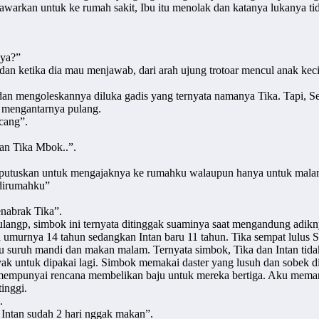
tawarkan untuk ke rumah sakit, Ibu itu menolak dan katanya lukanya ti
 ya?”
an ketika dia mau menjawab, dari arah ujung trotoar mencul anak kec
 dan mengoleskannya diluka gadis yang ternyata namanya Tika. Tapi, S
 mengantarnya pulang.
cang”.
an Tika Mbok..”.
utuskan untuk mengajaknya ke rumahku walaupun hanya untuk malam i
 dirumahku”
nabrak Tika”.
ulangp, simbok ini ternyata ditinggak suaminya saat mengandung adikn
ka umurnya 14 tahun sedangkan Intan baru 11 tahun. Tika sempat lulu
 suruh mandi dan makan malam. Ternyata simbok, Tika dan Intan tida
layak untuk dipakai lagi. Simbok memakai daster yang lusuh dan sobek d
 mempunyai rencana membelikan baju untuk mereka bertiga. Aku memang
inggi.
.
 Intan sudah 2 hari nggak makan”.