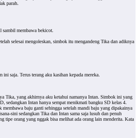
dak parah.
il sambil membawa bekicot.
etelah selesai mengoleskan, simbok itu mengandeng Tika dan adiknya
ni saja. Terus terang aku kasihan kepada mereka.
ya Tika, yang akhirnya aku ketahui namanya Intan. Simbok ini yang
s SD, sedangkan Intan hanya sempat menikmati bangku SD kelas 4.
k membawa baju ganti sehingga setelah mandi baju yang dipakainya
isana-sini sedangkan Tika dan Intan sama saja lusuh dan penuh
 tipe orang yang nggak bisa melihat ada orang lain menderita. Kata