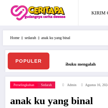
Skip
to
KIRIM 
content
Home
sedarah
anak ku yang binal
POPULER
uku mengalah
Treesome Dengan Penis Besar Peg
Perselingkuhan
Sedarah
Admin
Agustus 16, 202
anak ku yang binal