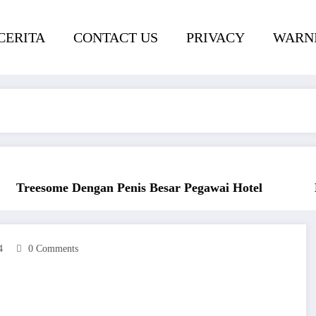
CERITA
CONTACT US
PRIVACY
WARNI
awai Hotel
Ngentot Bersama Perawan Montok Be
4
0 Comments