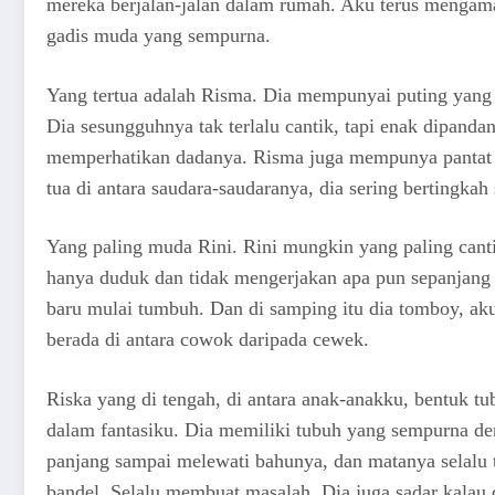
mereka berjalan-jalan dalam rumah. Aku terus mengam
gadis muda yang sempurna.
Yang tertua adalah Risma. Dia mempunyai puting yang p
Dia sesungguhnya tak terlalu cantik, tapi enak dipan
memperhatikan dadanya. Risma juga mempunya pantat y
tua di antara saudara-saudaranya, dia sering bertingkah
Yang paling muda Rini. Rini mungkin yang paling canti
hanya duduk dan tidak mengerjakan apa pun sepanjang 
baru mulai tumbuh. Dan di samping itu dia tomboy, ak
berada di antara cowok daripada cewek.
Riska yang di tengah, di antara anak-anakku, bentuk t
dalam fantasiku. Dia memiliki tubuh yang sempurna de
panjang sampai melewati bahunya, dan matanya selalu
bandel. Selalu membuat masalah. Dia juga sadar kalau