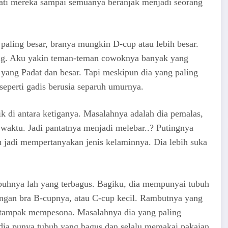
ati mereka sampai semuanya beranjak menjadi seorang
aling besar, branya mungkin D-cup atau lebih besar.
dang. Aku yakin teman-teman cowoknya banyak yang
ang Padat dan besar. Tapi meskipun dia yang paling
 seperti gadis berusia separuh umurnya.
k di antara ketiganya. Masalahnya adalah dia pemalas,
waktu. Jadi pantatnya menjadi melebar..? Putingnya
u jadi mempertanyakan jenis kelaminnya. Dia lebih suka
ubuhnya lah yang terbagus. Bagiku, dia mempunyai tubuh
ngan bra B-cupnya, atau C-cup kecil. Rambutnya yang
 tampak mempesona. Masalahnya dia yang paling
 dia punya tubuh yang bagus dan selalu memakai pakaian