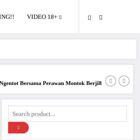
NG!!
VIDEO 18+
rjilbab
Ngentot Perawam Sampai Berdarah