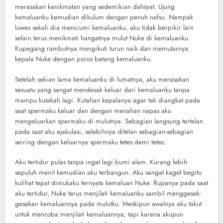
merasakan kenikmatan yang sedemikian dahsyat. Ujung
kemaluanku kemudian dikulum dengan penuh nafsu. Nampak
luwes sekali dia menciumi kemaluanku, aku tidak berpikir lain
selain terus menikmati hangatnya mulut Nuke di kemaluanku.
Kupegang rambutnya mengikuti turun naik dan memutarnya
kepala Nuke dengan poros batang kemaluanku.
Setelah sekian lama kemaluanku di lumatnya, aku merasakan
sesuatu yang sangat mendesak keluar dari kemaluanku tanpa
mampu kutakah lagi. Kutahan kepalanya agar tak diangkat pada
saat spermaku keluar dan dengan menahan napas aku
mengeluarkan spermaku di mulutnya. Sebagian langsung tertelan
pada saat aku ejakulasi, selebihnya ditelan sebagian-sebagian
seiring dengan keluarnya spermaku tetes demi tetes.
Aku tertidur pulas tanpa ingat lagi bumi alam. Kurang lebih
sepuluh menit kemudian aku terbangun. Aku sangat kaget begitu
kulihat tepat dimukaku ternyata kemaluan Nuke. Rupanya pada saat
aku tertidur, Nuke terus menjilati kemaluanku sambil menggesek-
gesekan kemaluannya pada mulutku. Meskipun awalnya aku takut
untuk mencoba menjilati kemaluannya, tapi karena akupun