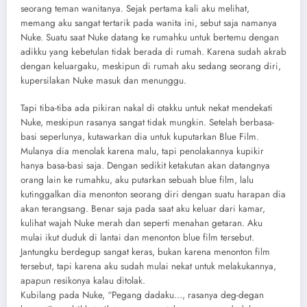
seorang teman wanitanya. Sejak pertama kali aku melihat,
memang aku sangat tertarik pada wanita ini, sebut saja namanya
Nuke. Suatu saat Nuke datang ke rumahku untuk bertemu dengan
adikku yang kebetulan tidak berada di rumah. Karena sudah akrab
dengan keluargaku, meskipun di rumah aku sedang seorang diri,
kupersilakan Nuke masuk dan menunggu.
Tapi tiba-tiba ada pikiran nakal di otakku untuk nekat mendekati
Nuke, meskipun rasanya sangat tidak mungkin. Setelah berbasa-
basi seperlunya, kutawarkan dia untuk kuputarkan Blue Film.
Mulanya dia menolak karena malu, tapi penolakannya kupikir
hanya basa-basi saja. Dengan sedikit ketakutan akan datangnya
orang lain ke rumahku, aku putarkan sebuah blue film, lalu
kutinggalkan dia menonton seorang diri dengan suatu harapan dia
akan terangsang. Benar saja pada saat aku keluar dari kamar,
kulihat wajah Nuke merah dan seperti menahan getaran. Aku
mulai ikut duduk di lantai dan menonton blue film tersebut.
Jantungku berdegup sangat keras, bukan karena menonton film
tersebut, tapi karena aku sudah mulai nekat untuk melakukannya,
apapun resikonya kalau ditolak.
Kubilang pada Nuke, “Pegang dadaku…, rasanya deg-degan