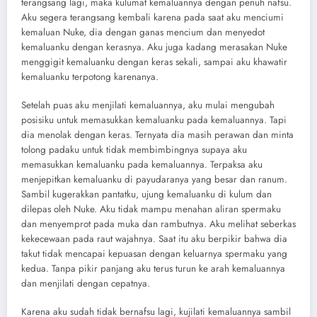
terangsang lagi, maka kulumat kemaluannya dengan penuh nafsu.
Aku segera terangsang kembali karena pada saat aku menciumi
kemaluan Nuke, dia dengan ganas mencium dan menyedot
kemaluanku dengan kerasnya. Aku juga kadang merasakan Nuke
menggigit kemaluanku dengan keras sekali, sampai aku khawatir
kemaluanku terpotong karenanya.
Setelah puas aku menjilati kemaluannya, aku mulai mengubah
posisiku untuk memasukkan kemaluanku pada kemaluannya. Tapi
dia menolak dengan keras. Ternyata dia masih perawan dan minta
tolong padaku untuk tidak membimbingnya supaya aku
memasukkan kemaluanku pada kemaluannya. Terpaksa aku
menjepitkan kemaluanku di payudaranya yang besar dan ranum.
Sambil kugerakkan pantatku, ujung kemaluanku di kulum dan
dilepas oleh Nuke. Aku tidak mampu menahan aliran spermaku
dan menyemprot pada muka dan rambutnya. Aku melihat seberkas
kekecewaan pada raut wajahnya. Saat itu aku berpikir bahwa dia
takut tidak mencapai kepuasan dengan keluarnya spermaku yang
kedua. Tanpa pikir panjang aku terus turun ke arah kemaluannya
dan menjilati dengan cepatnya.
Karena aku sudah tidak bernafsu lagi, kujilati kemaluannya sambil