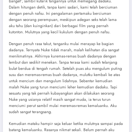
banget”, sambil kutarik tangannya untuk memegang dadaku.
Dalam hitungan detik, tanpa kami sadari, kami telah berciuman
dengan penuh nafsu. Ini pengalaman pertamaku berciuman
dengan seorang perempuan, meskipun adegan seks telah lama
aku tahu (dan kuinginkan) dari berbagai film yang pernah
kutonton. Mulutnya yang kecil kukulum dengan penuh nafsu.
Dengan penuh rasa takut, tanganku mulai merayap ke bagian
dadanya. Ternyata Nuke tidak marah, malah kelihatan dia sangat
menikmatinya. Akhirnya kuremas-remas buah dadanya dengan
lembut dan sedikit menekan. Tanpa terasa kami sudah telanjang
bulat berdua di tengah rumah. Setelah puas aku mengulum puting
susu dan meremas-remas buah dadanya, mulutku kembali ke atas
untuk mencium dan mengulum lidahnya. Sebentar kemudian
malah Nuke yang turun menciumi leher kemudian dadaku. Tapi
sesuatu yang tak pernah kubayangkan akan dilakukan seorang
Nuke yang usianya relatif masih sangat muda, ia terus turun
menciumi perut sambil mulai meremas-remas kemaluanku. Aku
sudah sangat terangsang.
Kemudian mataku hampir saja keluar ketika mulutnya sampai pada
batang kemaluanku. Rasanya nikmat sekali. Belum pernah aku