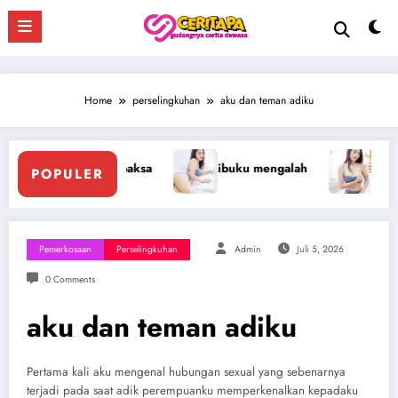
Skip
to
content
Home
perselingkuhan
aku dan teman adiku
ibuku mengalah
Treesome Dengan Penis Besar 
POPULER
Pemerkosaan
Perselingkuhan
Admin
Juli 5, 2026
0 Comments
aku dan teman adiku
Pertama kali aku mengenal hubungan sexual yang sebenarnya
terjadi pada saat adik perempuanku memperkenalkan kepadaku