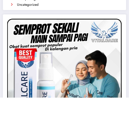
exhibionis
masturbasi / onani
pemerkosaan
perawan
perselingkuhan
pesta seks
sedarah
threesome
tukar pasangan
Uncategorized