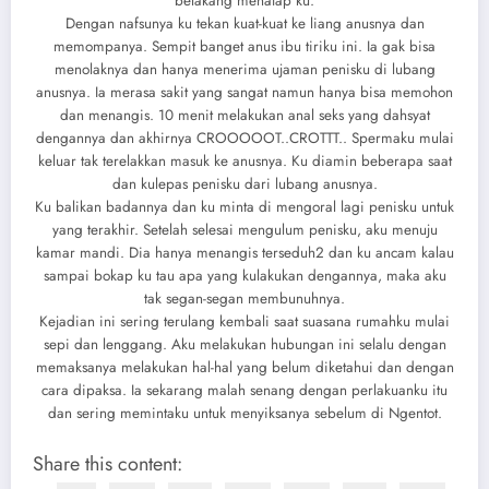
belakang menatap ku.
Dengan nafsunya ku tekan kuat-kuat ke liang anusnya dan
memompanya. Sempit banget anus ibu tiriku ini. Ia gak bisa
menolaknya dan hanya menerima ujaman penisku di lubang
anusnya. Ia merasa sakit yang sangat namun hanya bisa memohon
dan menangis. 10 menit melakukan anal seks yang dahsyat
dengannya dan akhirnya CROOOOOT..CROTTT.. Spermaku mulai
keluar tak terelakkan masuk ke anusnya. Ku diamin beberapa saat
dan kulepas penisku dari lubang anusnya.
Ku balikan badannya dan ku minta di mengoral lagi penisku untuk
yang terakhir. Setelah selesai mengulum penisku, aku menuju
kamar mandi. Dia hanya menangis terseduh2 dan ku ancam kalau
sampai bokap ku tau apa yang kulakukan dengannya, maka aku
tak segan-segan membunuhnya.
Kejadian ini sering terulang kembali saat suasana rumahku mulai
sepi dan lenggang. Aku melakukan hubungan ini selalu dengan
memaksanya melakukan hal-hal yang belum diketahui dan dengan
cara dipaksa. Ia sekarang malah senang dengan perlakuanku itu
dan sering memintaku untuk menyiksanya sebelum di Ngentot.
Share this content: