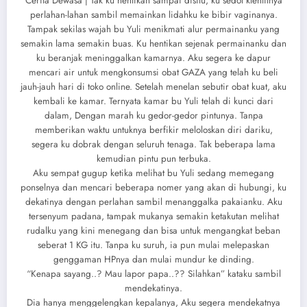
Cerita Dewasa | Tak ku hentikan sampai disitu, ku sedot klentitnya
perlahan-lahan sambil memainkan lidahku ke bibir vaginanya.
Tampak sekilas wajah bu Yuli menikmati alur permainanku yang
semakin lama semakin buas. Ku hentikan sejenak permainanku dan
ku beranjak meninggalkan kamarnya. Aku segera ke dapur
mencari air untuk mengkonsumsi obat GAZA yang telah ku beli
jauh-jauh hari di toko online. Setelah menelan sebutir obat kuat, aku
kembali ke kamar. Ternyata kamar bu Yuli telah di kunci dari
dalam, Dengan marah ku gedor-gedor pintunya. Tanpa
memberikan waktu untuknya berfikir meloloskan diri dariku,
segera ku dobrak dengan seluruh tenaga. Tak beberapa lama
kemudian pintu pun terbuka.
Aku sempat gugup ketika melihat bu Yuli sedang memegang
ponselnya dan mencari beberapa nomer yang akan di hubungi, ku
dekatinya dengan perlahan sambil menanggalka pakaianku. Aku
tersenyum padana, tampak mukanya semakin ketakutan melihat
rudalku yang kini menegang dan bisa untuk mengangkat beban
seberat 1 KG itu. Tanpa ku suruh, ia pun mulai melepaskan
genggaman HPnya dan mulai mundur ke dinding.
“Kenapa sayang..? Mau lapor papa..?? Silahkan” kataku sambil
mendekatinya.
Dia hanya menggelengkan kepalanya, Aku segera mendekatnya