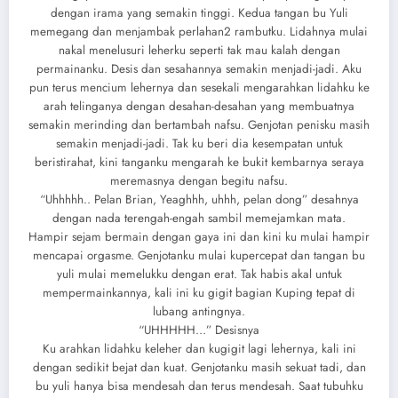
dengan irama yang semakin tinggi. Kedua tangan bu Yuli
memegang dan menjambak perlahan2 rambutku. Lidahnya mulai
nakal menelusuri leherku seperti tak mau kalah dengan
permainanku. Desis dan sesahannya semakin menjadi-jadi. Aku
pun terus mencium lehernya dan sesekali mengarahkan lidahku ke
arah telinganya dengan desahan-desahan yang membuatnya
semakin merinding dan bertambah nafsu. Genjotan penisku masih
semakin menjadi-jadi. Tak ku beri dia kesempatan untuk
beristirahat, kini tanganku mengarah ke bukit kembarnya seraya
meremasnya dengan begitu nafsu.
“Uhhhhh.. Pelan Brian, Yeaghhh, uhhh, pelan dong” desahnya
dengan nada terengah-engah sambil memejamkan mata.
Hampir sejam bermain dengan gaya ini dan kini ku mulai hampir
mencapai orgasme. Genjotanku mulai kupercepat dan tangan bu
yuli mulai memelukku dengan erat. Tak habis akal untuk
mempermainkannya, kali ini ku gigit bagian Kuping tepat di
lubang antingnya.
“UHHHHH…” Desisnya
Ku arahkan lidahku keleher dan kugigit lagi lehernya, kali ini
dengan sedikit bejat dan kuat. Genjotanku masih sekuat tadi, dan
bu yuli hanya bisa mendesah dan terus mendesah. Saat tubuhku