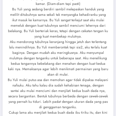
kamar. (Diam-diam tapi pasti)
Bu Yuli yang sedang berdiri sambil melepaskan handuk yang
melilit ditubuhnya sama sekali tak menyangka kehadiranku yang
ikut masuk ke kamarnya. Bu Yuli sangat terkejut saat aku mulai
memeluk dengan kuat tubuhnya sambil menciumi lehernya dari
belakang. Bu Yuli berteriak keras, tetapi dengan cekatan tangan ku
yang kuat membekap mulutnya.
Aku mendorong tubuhnya keranjang hingga jatuh dan terlentang
lalu menindihnya. Bu Yuli memberontak tapi sia2, aku terlalu kuat
baginya. Dengan mudah aku meringkusnya. Aku menyumpal
mulutnya dengan tanganku untuk beberapa saat. Aku menelikung
kedua tangannya kebelakang dan menahan dengan kuat kedua
kaki nya. Memaksanya agar lebih menikmati permainan yang baru
akan di mulai.
Bu Yuli mulai putus asa dan memohan agar tidak dipaksa melayani
nafsuku. Aku tahu kalau dia sudah kehabisan tenaga, dengan
santai aku mulai menciumi dan menjilati kedua buah dada nya,
secara bergantian. Bentuk tubuhnya berbeda dengan cewek-cewek
yang pernah ku tiduri. Lebih padat dengan ukuran dada yang pas
di genggaman tanganku.
Cukup lama aku menjilati kedua buah dada ibu tiriku itu, dan kini