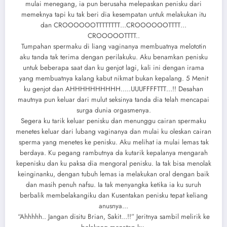
mulai menegang, ia pun berusaha melepaskan penisku dari
memeknya tapi ku tak beri dia kesempatan untuk melakukan itu
dan CROOOOOOTTTTTTTT…CROOOOOOTTTT…
CROOOOOTTTT..
Tumpahan spermaku di liang vaginanya membuatnya melototin
aku tanda tak terima dengan perilakuku. Aku benamkan penisku
untuk beberapa saat dan ku genjot lagi, kali ini dengan irama
yang membuatnya kalang kabut nikmat bukan kepalang. 5 Menit
ku genjot dan AHHHHHHHHHH…..UUUFFFFTTT…!! Desahan
mautnya pun keluar dari mulut seksinya tanda dia telah mencapai
surga dunia orgasmenya.
Segera ku tarik keluar penisku dan menunggu cairan spermaku
menetes keluar dari lubang vaginanya dan mulai ku oleskan cairan
sperma yang menetes ke penisku. Aku melihat ia mulai lemas tak
berdaya. Ku pegang rambutnya da kutarik kepalanya mengarah
kepenisku dan ku paksa dia mengoral penisku. Ia tak bisa menolak
keinginanku, dengan tubuh lemas ia melakukan oral dengan baik
dan masih penuh nafsu. Ia tak menyangka ketika ia ku suruh
berbalik membelakangiku dan Kusentakan penisku tepat keliang
anusnya…
“Ahhhhh.. Jangan disitu Brian, Sakit…!!” Jeritnya sambil melirik ke