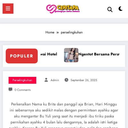
Skip
to
content
Home
perselingkuhan
 Bersama Perawan Montok Berjilbab
Ngentot Perawam Sam
POPULER
Perselingkuhan
Admin
September 26, 2025
0 Comments
Perkenalkan Nama ku Brita dan panggil aja Brian, Hari Minggu
ini sebenarnya aku sedikit malas dengan permintaan ayahku agar
aku mengantar Bu Yuli yang saat itu menjadi ibu tiriku paska
pernikahan ayahku 4 bulan lalu dengannya, Ia adalah istri ketiga