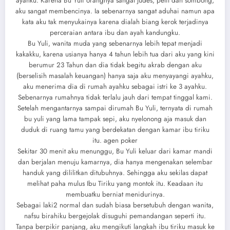
ayahku. Karena Bu Yuli orangnya sangat judes, pelit dan sombong,
aku sangat membencinya. Ia sebenarnya sangat aduhai namun apa
kata aku tak menyukainya karena dialah biang kerok terjadinya
perceraian antara ibu dan ayah kandungku.
Bu Yuli, wanita muda yang sebenarnya lebih tepat menjadi
kakakku, karena usianya hanya 4 tahun lebih tua dari aku yang kini
berumur 23 Tahun dan dia tidak begitu akrab dengan aku
(berselisih masalah keuangan) hanya saja aku menyayangi ayahku,
aku menerima dia di rumah ayahku sebagai istri ke 3 ayahku.
Sebenarnya rumahnya tidak terlalu jauh dari tempat tinggal kami.
Setelah mengantarnya sampai dirumah Bu Yuli, ternyata di rumah
bu yuli yang lama tampak sepi, aku nyelonong aja masuk dan
duduk di ruang tamu yang berdekatan dengan kamar ibu tiriku
itu. agen poker
Sekitar 30 menit aku menunggu, Bu Yuli keluar dari kamar mandi
dan berjalan menuju kamarnya, dia hanya mengenakan selembar
handuk yang dililitkan ditubuhnya. Sehingga aku sekilas dapat
melihat paha mulus Ibu Tiriku yang montok itu. Keadaan itu
membuatku berniat menidurinya.
Sebagai laki2 normal dan sudah biasa bersetubuh dengan wanita,
nafsu birahiku bergejolak disuguhi pemandangan seperti itu.
Tanpa berpikir panjang, aku mengikuti langkah ibu tiriku masuk ke