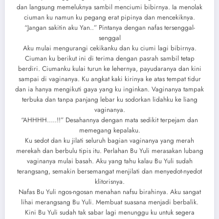
dan langsung memeluknya sambil menciumi bibirnya. Ia menolak
ciuman ku namun ku pegang erat pipinya dan mencekiknya.
“Jangan sakitin aku Yan..” Pintanya dengan nafas tersenggal-
senggal
Aku mulai mengurangi cekikanku dan ku ciumi lagi bibirnya.
Ciuman ku berikut ini di terima dengan pasrah sambil tetap
berdiri. Ciumanku kulai turun ke lehernya, payudaranya dan kini
sampai di vaginanya. Ku angkat kaki kirinya ke atas tempat tidur
dan ia hanya mengikuti gaya yang ku inginkan. Vaginanya tampak
terbuka dan tanpa panjang lebar ku sodorkan lidahku ke liang
vaginanya.
“AHHHH…..!!” Desahannya dengan mata sedikit terpejam dan
memegang kepalaku.
Ku sedot dan ku jilati seluruh bagian vaginanya yang merah
merekah dan berbulu tipis itu. Perlahan Bu Yuli merasakan lubang
vaginanya mulai basah. Aku yang tahu kalau Bu Yuli sudah
terangsang, semakin bersemangat menjilati dan menyedot-nyedot
klitorisnya.
Nafas Bu Yuli ngos-ngosan menahan nafsu birahinya. Aku sangat
lihai merangsang Bu Yuli. Membuat suasana menjadi berbalik.
Kini Bu Yuli sudah tak sabar lagi menunggu ku untuk segera