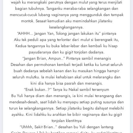
wajah ku merangkaki perutnya dengan mulut yang terus menjilati
bagian tubuhnya. Tanganku meraba-raba selangkangan dan
mencucuk-cucuk lubang vaginanya yang menggunduk dan tampak
montok. Sesaat kemudian aku memindahkan jilatanku
keselangkangannya.
“AHHH… Jangan Yan, Tolong jangan lakukan itu” pintanya
Aku tak peduli apa yang terlontar dari mulut si berengsek itu,
Kedua tangannya ku buka lebar-lebar dan kembali ku hisap
payudaranya dan ku gigit tonjolan dadanya.
“Jangan Brian, Ampun..” Pintanya sambil menangis
Desahan dan permohonan kembali terjadi ketika ku lumat seluruh
buah dadanya sebelah kanan dan ku masukan hingga hampir
seluruh mulutku. Ia mulai kehabisan akal untuk melarangku dan
kini dia hanya bisa pasrah dan menangis.
“Enak bukan..?” Tanya ku Nakal sambil tersenyum
Bu Yuli hanya diam dan menangis, ia kini mulai terangsang dan
mendesah-desah, saat lidah ku menyapu setiap puting susunya dan
turun ke selangkangannya. Setiap jilatanku begitu dahsyat melebihi
ayahku. Kini lidahku ku arahkan ke bibir vaginanya dan ku gigit
tonjolan klentitnya
“Uhhhh, Sakit Brian..” desahan bu Yuli dengan lantang