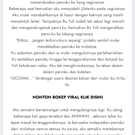
meneroboskan penisku ke liang vaginanya.
Beberapa saat kemudian aku menyudahi jilatanku pada vaginanya.
Aku mulai merebahkannya di kasur dengan kakinya yang masih
menyentuh lantai. Tampaknya Bu Yuli sudah tak sabar lagi meraih
dan mengocok-ngocok penis ku, kemudian Bu Yuli mengarahkan
penis ku ke lubang vaginanya.
“Eittzzz… jangan terburu-buru sayang” pintaku sambil mulai
mendekatkan penisku ke mulutnya.
Ku sodorkan penisku dan ia mulai mengulumnya perlahan-lahan.
Ku sentakkan penisku hingga ke tenggorokannya dan tampak bu
Yuli kehabisan nafas. Aku tak menghiraukannya, ku tekan dalam-
dalam penisku dan kutahan.
“OCChhhh…” Terdengar suara desiran keluar dari mulut ibu tiriku
itu.
NONTON BOKEP VIRAL KLIK DISINI
Aku semakin bersemangat untuk mengulanginya lagi. Ku ulang
beberapa kali gaya tersebut dan AHHHHH.. seburan lahar ku
tepat masuk ke tenggorokannya. Ia berusaha melepaskan penisku
dari mulutnya namun semua itu sia-sia, aku semakin menekannya