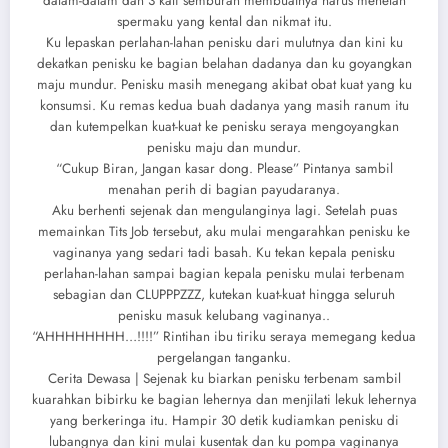
dalam-dalam dan 3 kali semburan membuatnya harus menelan
spermaku yang kental dan nikmat itu.
Ku lepaskan perlahan-lahan penisku dari mulutnya dan kini ku
dekatkan penisku ke bagian belahan dadanya dan ku goyangkan
maju mundur. Penisku masih menegang akibat obat kuat yang ku
konsumsi. Ku remas kedua buah dadanya yang masih ranum itu
dan kutempelkan kuat-kuat ke penisku seraya mengoyangkan
penisku maju dan mundur.
“Cukup Biran, Jangan kasar dong. Please” Pintanya sambil
menahan perih di bagian payudaranya.
Aku berhenti sejenak dan mengulanginya lagi. Setelah puas
memainkan Tits Job tersebut, aku mulai mengarahkan penisku ke
vaginanya yang sedari tadi basah. Ku tekan kepala penisku
perlahan-lahan sampai bagian kepala penisku mulai terbenam
sebagian dan CLUPPPZZZ, kutekan kuat-kuat hingga seluruh
penisku masuk kelubang vaginanya..
“AHHHHHHHH…!!!!” Rintihan ibu tiriku seraya memegang kedua
pergelangan tanganku.
Cerita Dewasa | Sejenak ku biarkan penisku terbenam sambil
kuarahkan bibirku ke bagian lehernya dan menjilati lekuk lehernya
yang berkeringa itu. Hampir 30 detik kudiamkan penisku di
lubangnya dan kini mulai kusentak dan ku pompa vaginanya