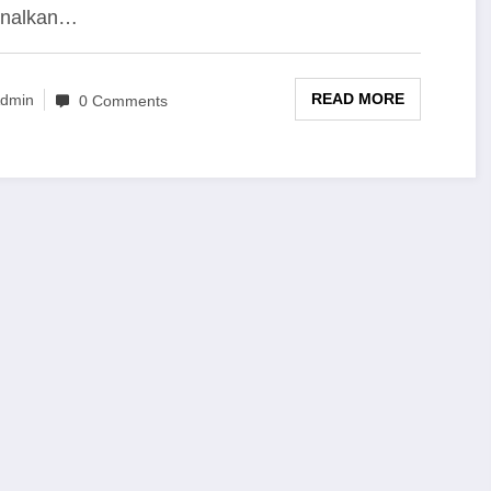
enalkan…
READ MORE
dmin
0 Comments