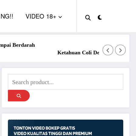
NG!!
VIDEO 18+
Sange Berat Aku Ngentot Dengan 2 Pria
ak Nina