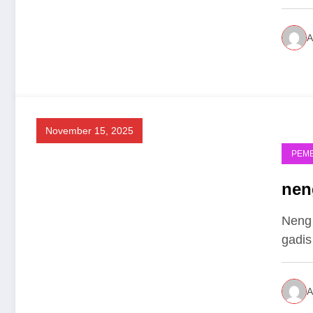
A
November 15, 2025
PEM
nen
Neng
gadis
A