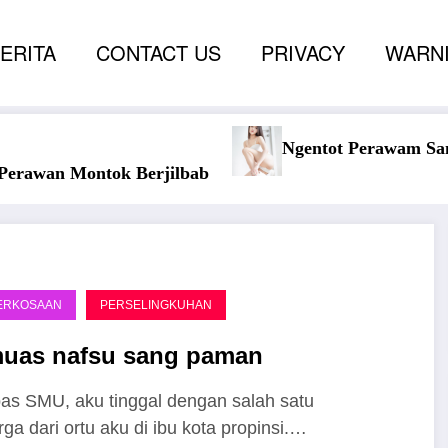
CERITA
CONTACT US
PRIVACY
WARNI
m Sampai Berdarah
Ketahuan Coli Dengan Kak
ERKOSAAN
PERSELINGKUHAN
uas nafsu sang paman
as SMU, aku tinggal dengan salah satu
rga dari ortu aku di ibu kota propinsi.…