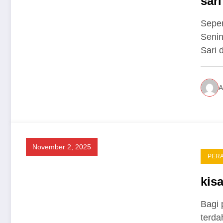
sari
Seper
Senin
Sari
A
November 2, 2025
PER
kis
Bagi 
terda