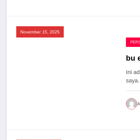
November 15, 2025
PER
bu 
Ini a
saya.
A