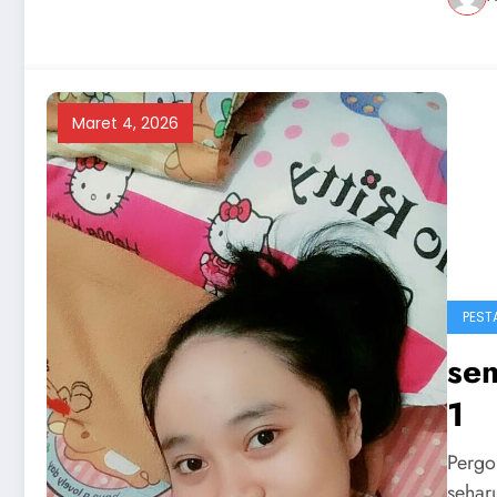
Maret 4, 2026
PEST
sem
1
Pergo
sehar