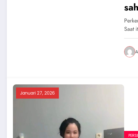
sah
Pеrkе
Sааt 
A
Januari 27, 2026
PERS