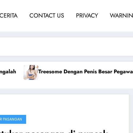
 CERITA
CONTACT US
PRIVACY
WARNIN
gawai Hotel
Ngentot Bersama Perawan Montok B
R PASANGAN