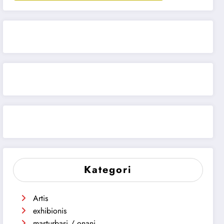
Kategori
Artis
exhibionis
masturbasi / onani