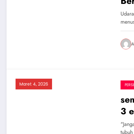
Be
Udara 
menus
A
Maret 4, 2026
PERS
sem
3 
"Jang
tubuh