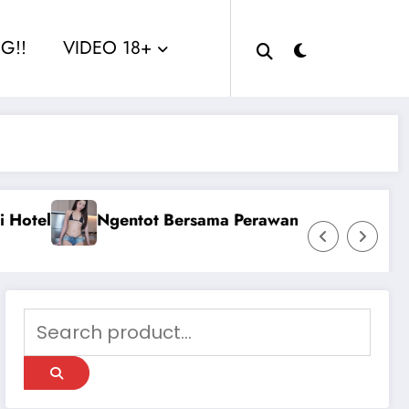
G!!
VIDEO 18+
erjilbab
Ngentot Perawam Sampai Berdarah