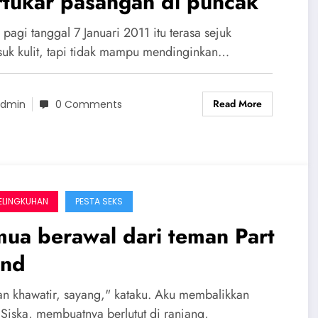
rtukar pasangan di puncak
pagi tanggal 7 Januari 2011 itu terasa sejuk
uk kulit, tapi tidak mampu mendinginkan…
Read More
dmin
0 Comments
ELINGKUHAN
PESTA SEKS
ua berawal dari teman Part
end
an khawatir, sayang," kataku. Aku membalikkan
 Siska, membuatnya berlutut di ranjang,