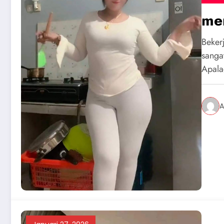
men
Beker
sanga
Apala
A