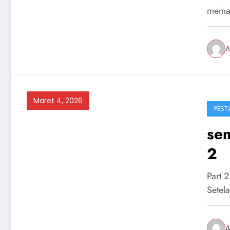
mema
A
Maret 4, 2026
PEST
sem
2
Part 
Setel
A