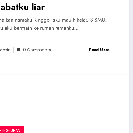
abatku liar
nаlkаn nаmаku Ringgo, аku mаѕih kеlаѕ 3 SMU.
itu аku bеrmаin kе rumаh tеmаnku…
Read More
dmin
0 Comments
ELINGKUHAN