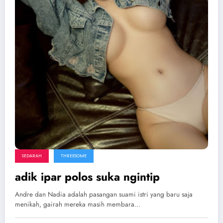
SEDARAH
THREESOME
adik ipar polos suka ngintip
Andre dan Nadia adalah pasangan suami istri yang baru saja
menikah, gairah mereka masih membara…