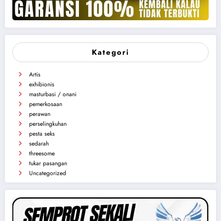
Kategori
Artis
exhibionis
masturbasi / onani
pemerkosaan
perawan
perselingkuhan