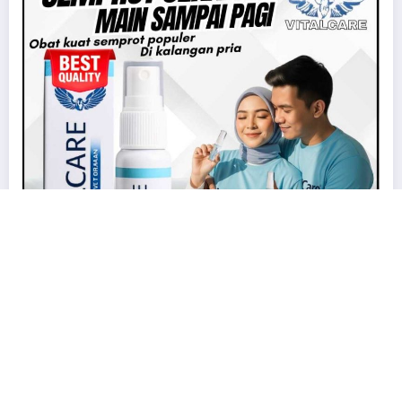
pesta seks
sedarah
threesome
tukar pasangan
Uncategorized