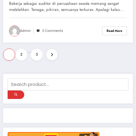
Bekerja sebagai auditor di perusahaan swasta memang sangat
melelahkan. Tenaga, pikiran, semuanya terkuras. Apalagi kalau…
Admin
0 Comments
Read More
Paginasi
…
1
2
5
pos