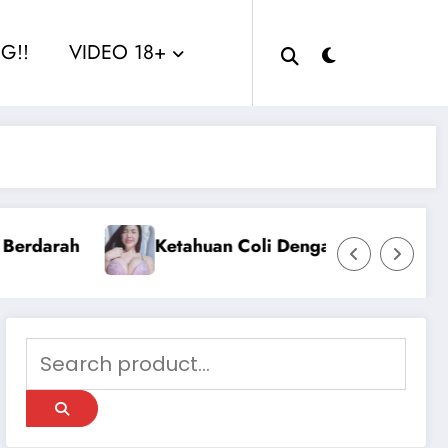
G!!
VIDEO 18+
a
Sange Berat Aku Ngentot Dengan 2 Pria