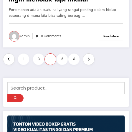
Pertemanan adalah suatu hal yang sangat penting dalam hidup
seseorang dimana kita bisa saling berbagi…
Admin
0 Comments
Read More
Paginasi
…
1
3
4
5
6
pos