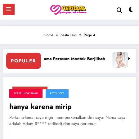
Skip
to
content
Home
pesta seks
Page 4
ama Perawan Montok Berjilbab
Ngentot Perawam Sampai Be
POPULER
Februari 3, 2025
PERSELINGKUHAN
PESTA SEKS
hanya karena mirip
Pertama-tama, saya ingin memperkenalkan diri saya. Nama saya
adalah Adam S**** (edited) dan saya berumur…