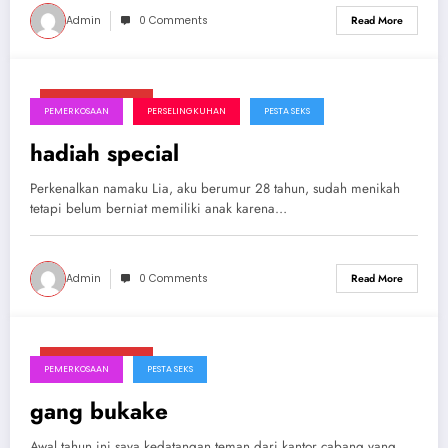
Admin
0 Comments
Read More
Februari 3, 2025
PEMERKOSAAN
PERSELINGKUHAN
PESTA SEKS
hadiah special
Perkenalkan namaku Lia, aku berumur 28 tahun, sudah menikah
tetapi belum berniat memiliki anak karena…
Admin
0 Comments
Read More
Februari 3, 2025
PEMERKOSAAN
PESTA SEKS
gang bukake
Awal tahun ini saya kedatangan teman dari kantor cabang yang